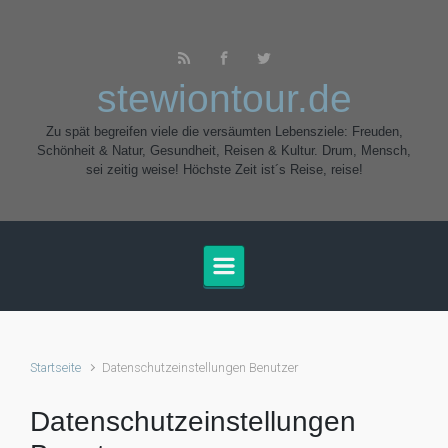
Zum Hauptinhalt springen
stewiontour.de
Zu spät begreifen viele die versäumten Lebensziele: Freuden,
Schönheit & Natur, Gesundheit, Reisen & Kultur. Drum, Mensch,
sei zeitig weise! Höchste Zeit ist´s Reise, reise!
Startseite
Datenschutzeinstellungen Benutzer
Datenschutzeinstellungen