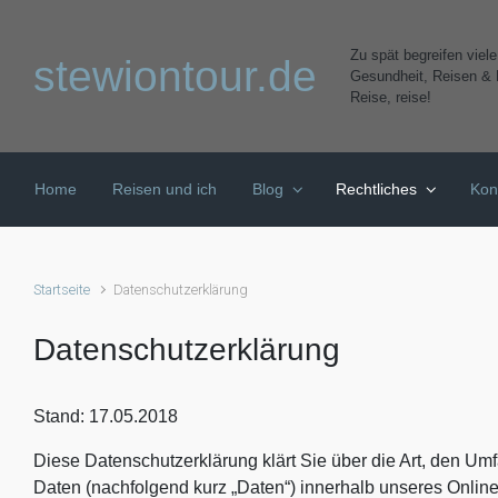
Zum Hauptinhalt springen
Zu spät begreifen viel
stewiontour.de
Gesundheit, Reisen & K
Reise, reise!
Home
Reisen und ich
Blog
Rechtliches
Kon
Startseite
Datenschutzerklärung
Datenschutzerklärung
Stand: 17.05.2018
Diese Datenschutzerklärung klärt Sie über die Art, den 
Daten (nachfolgend kurz „Daten“) innerhalb unseres Onli