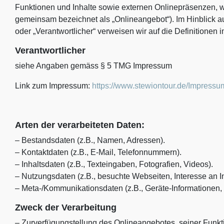
Funktionen und Inhalte sowie externen Onlinepräsenzen, wi
gemeinsam bezeichnet als „Onlineangebot“). Im Hinblick auf
oder „Verantwortlicher“ verweisen wir auf die Definitione
Verantwortlicher
siehe Angaben gemäss
§ 5 TMG Impressum
L
ink zum Impressum:
https://www.stewiontour.de/Impressu
Arten der verarbeiteten Daten:
– Bestandsdaten (z.B., Namen, Adressen).
– Kontaktdaten (z.B., E-Mail, Telefonnummern).
– Inhaltsdaten (z.B., Texteingaben, Fotografien, Videos).
– Nutzungsdaten (z.B., besuchte Webseiten, Interesse an Inh
– Meta-/Kommunikationsdaten (z.B., Geräte-Informationen,
Zweck der Verarbeitung
– Zurverfügungstellung des Onlineangebotes, seiner Funkt