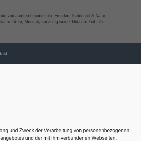
e die versäumten Lebensziele: Freuden, Schönheit & Natur,
ultur. Drum, Mensch, sei zeitig weise! Höchste Zeit ist´s
takt
Umfang und Zweck der Verarbeitung von personenbezogenen
neangebotes und der mit ihm verbundenen Webseiten,