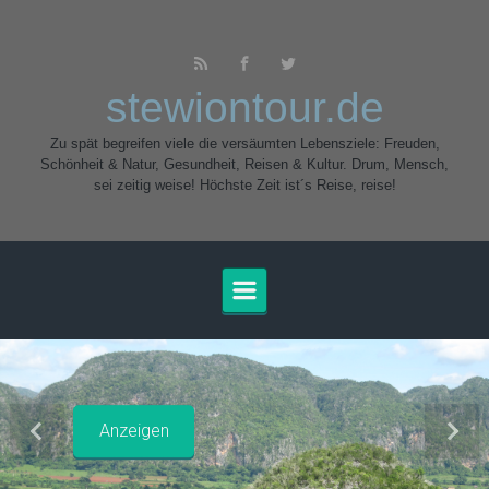
Zum Hauptinhalt springen
stewiontour.de
Zu spät begreifen viele die versäumten Lebensziele: Freuden,
Schönheit & Natur, Gesundheit, Reisen & Kultur. Drum, Mensch,
sei zeitig weise! Höchste Zeit ist´s Reise, reise!
Anzeigen
Vorheriger
Näch