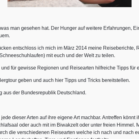
m was man gesehen hat. Der Hunger auf weitere Erfahrungen, Ei
euem.
ücken entschloss ich mich im März 2014 meine Reiseberichte, 
chneeschuhlaufen) mit euch und der Welt zu teilen.
 und für gewisse Regionen und Reisearten hilfreiche Tipps für
rgtour geben und auch hier Tipps und Tricks bereitstellen.
g aus der Bundesrepublik Deutschland.
 jede dieser Arten auf ihre eigene Art machbar. Antreffen könnt 
hlafsaal oder auch mit im Biwakzelt oder unter freien Himmel. M
durch die verschiedenen Reisearten welche ich nach und nach e