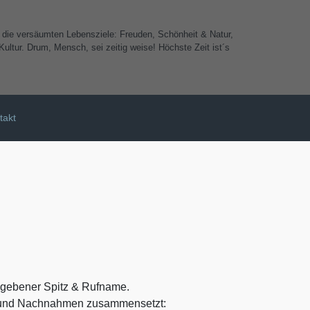
e die versäumten Lebensziele: Freuden, Schönheit & Natur,
ultur. Drum, Mensch, sei zeitig weise! Höchste Zeit ist´s
takt
egebener Spitz & Rufname.
or und Nachnahmen zusammensetzt: