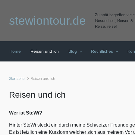
Zum Hauptinhalt springen
Zu spät begreifen viel
stewiontour.de
Gesundheit, Reisen & K
Reise, reise!
Home
Reisen und ich
Blog
Rechtliches
Kon
Startseite
Reisen und ich
Reisen und ich
Wer ist SteWi?
Hinter SteWi steckt ein durch meine Schweizer Freunde g
Es ist letzlich eine Kurzform welcher sich aus meinem V