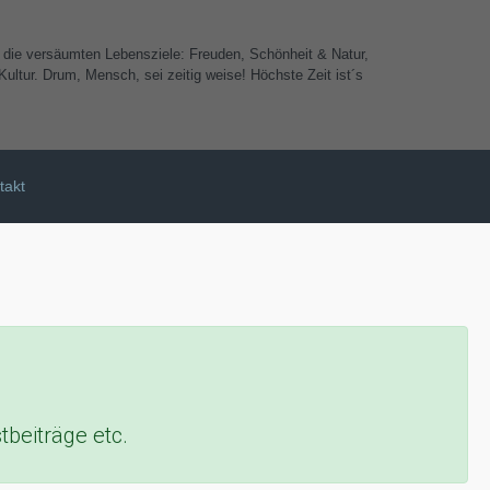
e die versäumten Lebensziele: Freuden, Schönheit & Natur,
ultur. Drum, Mensch, sei zeitig weise! Höchste Zeit ist´s
takt
beiträge etc.