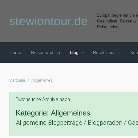
Zum Hauptinhalt springen
Zu spät begreifen viel
stewiontour.de
Gesundheit, Reisen & K
Reise, reise!
Home
Reisen und ich
Blog
Rechtliches
Kon
Startseite
Allgemeines
Durchsuche Archive nach
Kategorie:
Allgemeines
Allgemeine Blogbeiträge / Blogparaden / Gast