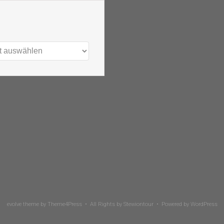
evolve
theme by Theme4Press • All Rights by
Stewiontour
• Powered by
WordPress