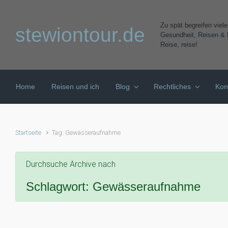
Zum Hauptinhalt springen
Zu spät begreifen viel
stewiontour.de
Gesundheit, Reisen & K
Reise, reise!
Home
Reisen und ich
Blog
Rechtliches
Kon
Startseite
Tag: Gewässeraufnahme
Durchsuche Archive nach
Schlagwort:
Gewässeraufnahme