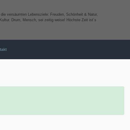
e die versäumten Lebensziele: Freuden, Schönheit & Natur,
ultur. Drum, Mensch, sei zeitig weise! Höchste Zeit ist´s
takt