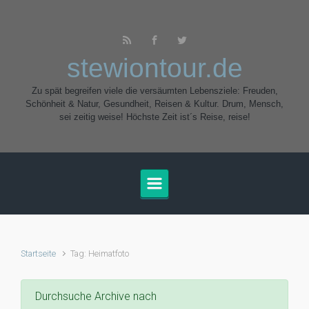
Zum Hauptinhalt springen
stewiontour.de
Zu spät begreifen viele die versäumten Lebensziele: Freuden,
Schönheit & Natur, Gesundheit, Reisen & Kultur. Drum, Mensch,
sei zeitig weise! Höchste Zeit ist´s Reise, reise!
Startseite
Tag: Heimatfoto
Durchsuche Archive nach