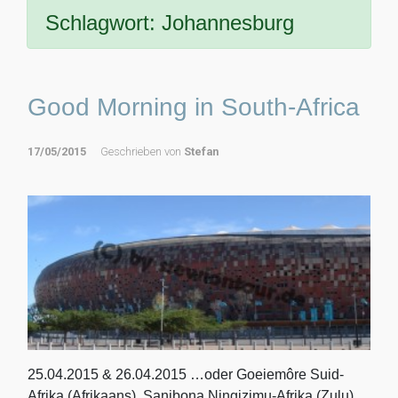
Schlagwort:
Johannesburg
Good Morning in South-Africa
17/05/2015
Geschrieben von
Stefan
25.04.2015 & 26.04.2015 …oder Goeiemôre Suid-
Afrika (Afrikaans), Sanibona Ningizimu-Afrika (Zulu).