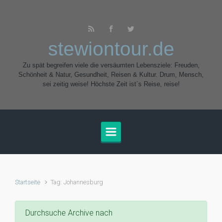
Zum Hauptinhalt springen
stewiontour.de
Zu spät begreifen viele die versäumten Lebensziele: Freuden,
Schönheit & Natur, Gesundheit, Reisen & Kultur. Drum, Mensch,
sei zeitig weise! Höchste Zeit ist´s Reise, reise!
Startseite
Tag: Johannesburg
Durchsuche Archive nach