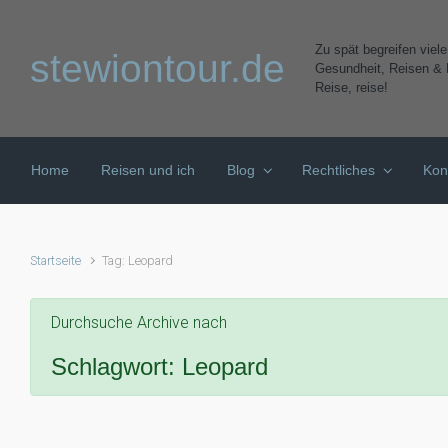
Zum Hauptinhalt springen
Zu spät begreifen viel
stewiontour.de
Gesundheit, Reisen & K
Reise, reise!
Home
Reisen und ich
Blog
Rechtliches
Kon
Startseite
Tag: Leopard
Durchsuche Archive nach
Schlagwort:
Leopard