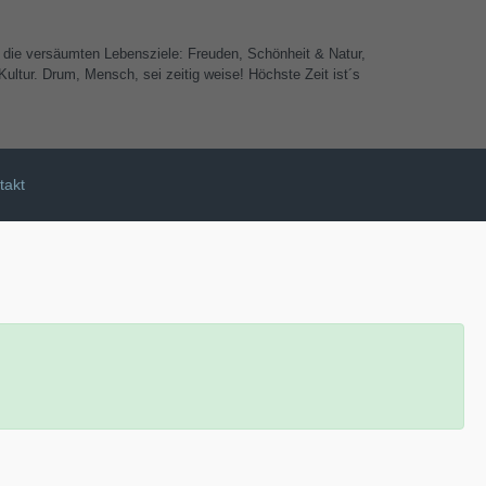
e die versäumten Lebensziele: Freuden, Schönheit & Natur,
ultur. Drum, Mensch, sei zeitig weise! Höchste Zeit ist´s
takt