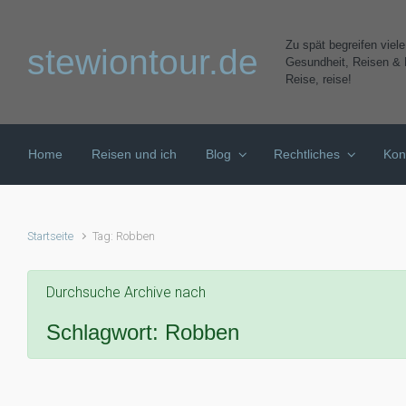
Zum Hauptinhalt springen
Zu spät begreifen viel
stewiontour.de
Gesundheit, Reisen & K
Reise, reise!
Home
Reisen und ich
Blog
Rechtliches
Kon
Startseite
Tag: Robben
Durchsuche Archive nach
Schlagwort:
Robben