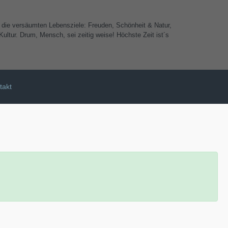
e die versäumten Lebensziele: Freuden, Schönheit & Natur,
ultur. Drum, Mensch, sei zeitig weise! Höchste Zeit ist´s
takt