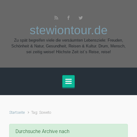
Zum Hauptinhalt springen
stewiontour.de
Zu spät begreifen viele die versäumten Lebensziele: Freuden,
Schönheit & Natur, Gesundheit, Reisen & Kultur. Drum, Mensch,
sei zeitig weise! Höchste Zeit ist´s Reise, reise!
Startseite
Tag: Soweto
Durchsuche Archive nach