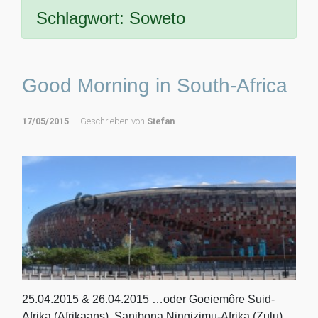
Schlagwort:
Soweto
Good Morning in South-Africa
17/05/2015
Geschrieben von
Stefan
25.04.2015 & 26.04.2015 …oder Goeiemôre Suid-
Afrika (Afrikaans), Sanibona Ningizimu-Afrika (Zulu).