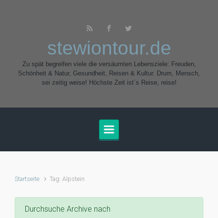
Zum Hauptinhalt springen
stewiontour.de
Zu spät begreifen viele die versäumten Lebensziele: Freuden,
Schönheit & Natur, Gesundheit, Reisen & Kultur. Drum, Mensch,
sei zeitig weise! Höchste Zeit ist´s Reise, reise!
Startseite
Tag: Alpstein
Durchsuche Archive nach