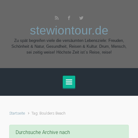
Zum Hauptinhalt springen
stewiontour.de
Zu spät begreifen viele die versäumten Lebensziele: Freuden,
Schönheit & Natur, Gesundheit, Reisen & Kultur. Drum, Mensch,
sei zeitig weise! Höchste Zeit ist´s Reise, reise!
Startseite
Tag: Boulders Beach
Durchsuche Archive nach