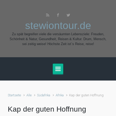
Zum Hauptinhalt springen
stewiontour.de
Zu spät begreifen viele die versäumten Lebensziele: Freuden,
Schönheit & Natur, Gesundheit, Reisen & Kultur. Drum, Mensch,
sei zeitig weise! Höchste Zeit ist´s Reise, reise!
Startseite
Alle
Südafrika
Afrika
Kap der guten Hoffnung
Kap der guten Hoffnung