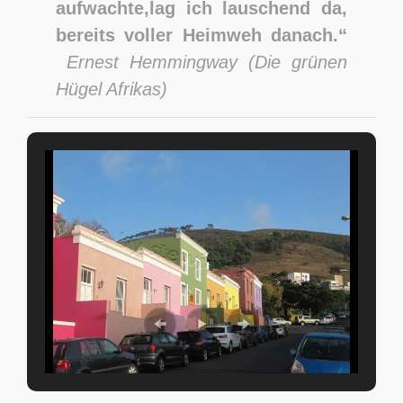
aufwachte,
lag ich lauschend da,
bereits voller Heimweh danach.“
Ernest Hemmingway (Die grünen
Hügel Afrikas)