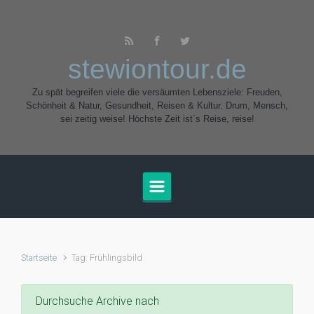
Zum Hauptinhalt springen
stewiontour.de
Zu spät begreifen viele die versäumten Lebensziele: Freuden,
Schönheit & Natur, Gesundheit, Reisen & Kultur. Drum, Mensch,
sei zeitig weise! Höchste Zeit ist´s Reise, reise!
Startseite
Tag: Frühlingsbild
Durchsuche Archive nach