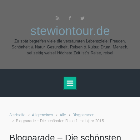
Zum Hauptinhalt springen
stewiontour.de
Zu spät begreifen viele die versäumten Lebensziele: Freuden,
Schönheit & Natur, Gesundheit, Reisen & Kultur. Drum, Mensch,
sei zeitig weise! Höchste Zeit ist´s Reise, reise!
Startseite
Allgemeines
Alle
Blogparaden
Blogparade – Die schönsten Fotos 1. Halbjahr 2015
Blogparade – Die schönsten