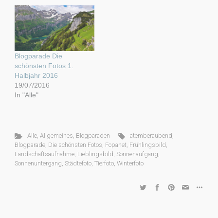
Blogparade Die
schönsten Fotos 1.
Halbjahr 2016
19/07/2016
In "Alle"
Alle
,
Allgemeines
,
Blogparaden
atemberaubend
,
Blogparade
,
Die schönsten Fotos
,
Fopanet
,
Frühlingsbild
,
Landschaftsaufnahme
,
Lieblingsbild
,
Sonnenaufgang
,
Sonnenuntergang
,
Städtefoto
,
Tierfoto
,
Winterfoto