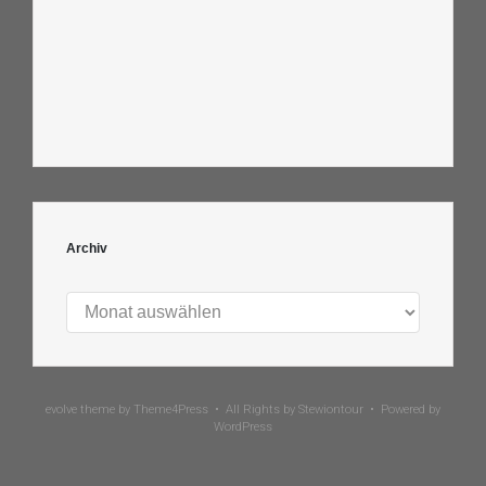
Archiv
Archiv
evolve
theme by Theme4Press • All Rights by
Stewiontour
• Powered by
WordPress