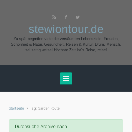
Zum Hauptinhalt springen
stewiontour.de
Zu spät begreifen viele die versäumten Lebensziele: Freuden,
Schönheit & Natur, Gesundheit, Reisen & Kultur. Drum, Mensch,
sei zeitig weise! Höchste Zeit ist´s Reise, reise!
Startseite
Tag: Garden Route
Durchsuche Archive nach