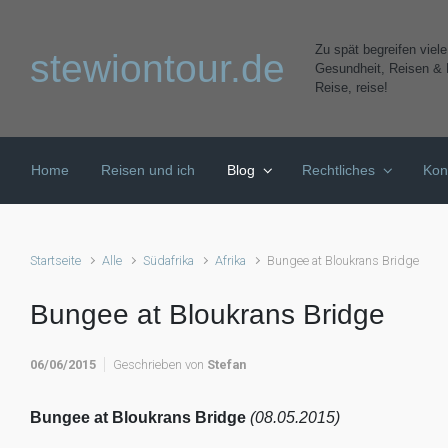
Zum Hauptinhalt springen
Zu spät begreifen viel
stewiontour.de
Gesundheit, Reisen & K
Reise, reise!
Home
Reisen und ich
Blog
Rechtliches
Kon
Startseite
Alle
Südafrika
Afrika
Bungee at Bloukrans Bridge
Bungee at Bloukrans Bridge
06/06/2015
Geschrieben von
Stefan
Bungee at Bloukrans Bridge
(08.05.2015)