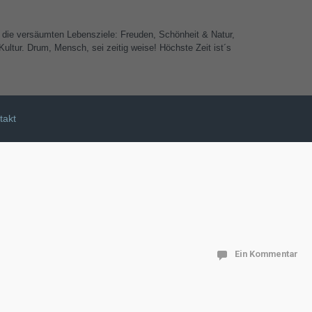
e die versäumten Lebensziele: Freuden, Schönheit & Natur,
ultur. Drum, Mensch, sei zeitig weise! Höchste Zeit ist´s
takt
Ein Kommentar