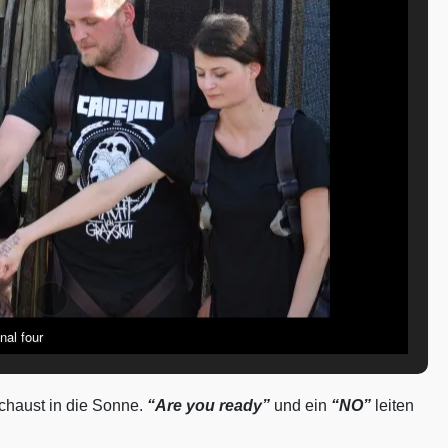
nal four
chaust in die Sonne.
“Are you ready”
und ein
“NO”
leiten