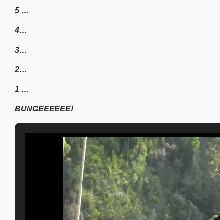
5 …
4…
3…
2…
1 …
BUNGEEEEEE!