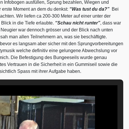
Den Infobogen ausfüllen, Sprung bezahlen, Wiegen und
r erste Moment an dem du denkst:
“Was tust du da?”
Bei
chten. Wir liefen ca 200-300 Meter auf einer unter der
Blick in die Tiefe erlaubte.
“Schau nicht runter”
, dass war
ie Neugier war dennoch grösser und der Blick nach unten
 sah man allen Teilnehmern an, was sie beschäftigte.
bevor es langsam aber sicher mit den Sprungvorbereitungen
artymusik welche definitiv eine gelungene Abwechslung vor
r mich. Die Befestigung des Bungeeseils wurde genau
s Vertrauen in die Sicherheit in ein Gummiseil sowie die
ichtlich Spass mit ihrer Aufgabe haben.