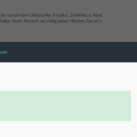
e die versäumten Lebensziele: Freuden, Schönheit & Natur,
ultur. Drum, Mensch, sei zeitig weise! Höchste Zeit ist´s
takt