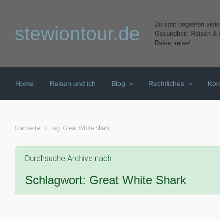
Zum Hauptinhalt springen
Zu spät begreifen viel
stewiontour.de
Gesundheit, Reisen & K
Reise, reise!
Home
Reisen und ich
Blog
Rechtliches
Kon
Startseite
Tag: Great White Shark
Durchsuche Archive nach
Schlagwort:
Great White Shark