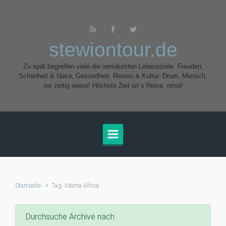
Zum Hauptinhalt springen
stewiontour.de
Zu spät begreifen viele die versäumten Lebensziele: Freuden,
Schönheit & Natur, Gesundheit, Reisen & Kultur. Drum, Mensch,
sei zeitig weise! Höchste Zeit ist´s Reise, reise!
Startseite
Tag: Mama Africa
Durchsuche Archive nach