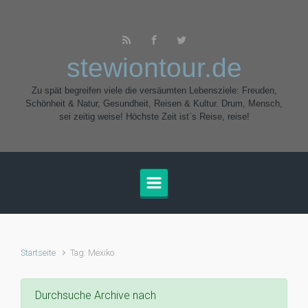
Zum Hauptinhalt springen
stewiontour.de
Zu spät begreifen viele die versäumten Lebensziele: Freuden,
Schönheit & Natur, Gesundheit, Reisen & Kultur. Drum, Mensch,
sei zeitig weise! Höchste Zeit ist´s Reise, reise!
Startseite
Tag: Mexiko
Durchsuche Archive nach