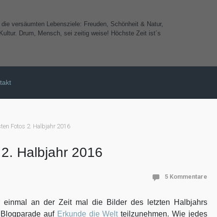
e die versäumten Lebensziele: Freuden, Schönheit & Natur,
ultur. Drum, Mensch, sei zeitig weise! Höchste Zeit ist´s
takt
ten Fotos 2. Halbjahr 2016
2. Halbjahr 2016
5 Kommentare
 einmal an der Zeit mal die Bilder des letzten Halbjahrs
s Blogparade auf
Erkunde die Welt
teilzunehmen. Wie jedes