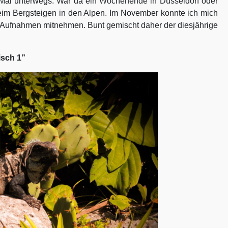
 Mal unterwegs. War da ein Wochenende in Düsseldorf oder
m Bergsteigen in den Alpen. Im November konnte ich mich
e Aufnahmen mitnehmen. Bunt gemischt daher der diesjährige
isch 1”