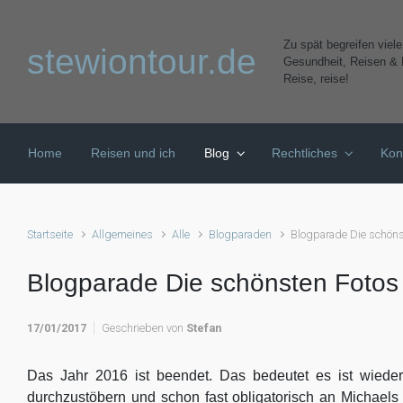
Zum Hauptinhalt springen
Zu spät begreifen viel
stewiontour.de
Gesundheit, Reisen & K
Reise, reise!
Home
Reisen und ich
Blog
Rechtliches
Kon
Startseite
Allgemeines
Alle
Blogparaden
Blogparade Die schöns
Blogparade Die schönsten Fotos 
17/01/2017
Geschrieben von
Stefan
Das Jahr 2016 ist beendet. Das bedeutet es ist wieder
durchzustöbern und schon fast obligatorisch an Michael