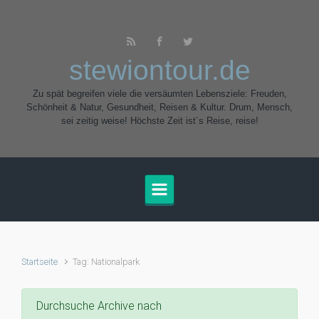
Zum Hauptinhalt springen
stewiontour.de
Zu spät begreifen viele die versäumten Lebensziele: Freuden,
Schönheit & Natur, Gesundheit, Reisen & Kultur. Drum, Mensch,
sei zeitig weise! Höchste Zeit ist´s Reise, reise!
Startseite
Tag: Nationalpark
Durchsuche Archive nach