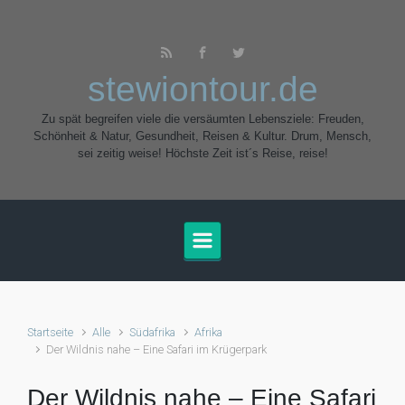
Zum Hauptinhalt springen
stewiontour.de
Zu spät begreifen viele die versäumten Lebensziele: Freuden,
Schönheit & Natur, Gesundheit, Reisen & Kultur. Drum, Mensch,
sei zeitig weise! Höchste Zeit ist´s Reise, reise!
Startseite
Alle
Südafrika
Afrika
Der Wildnis nahe – Eine Safari im Krügerpark
Der Wildnis nahe – Eine Safari