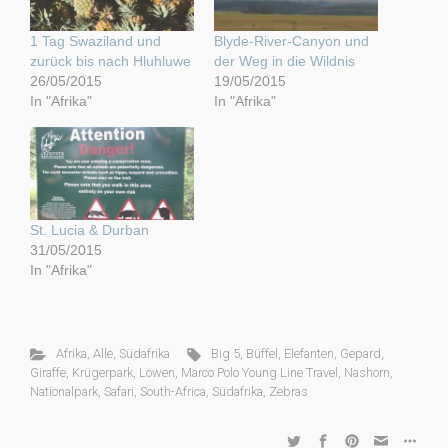
1 Tag Swaziland und
Blyde-River-Canyon und
zurück bis nach Hluhluwe
der Weg in die Wildnis
26/05/2015
19/05/2015
In "Afrika"
In "Afrika"
St. Lucia & Durban
31/05/2015
In "Afrika"
Afrika
,
Alle
,
Südafrika
Big 5
,
Büffel
,
Elefanten
,
Gepard
,
Giraffe
,
Krügerpark
,
Löwen
,
Marco Polo Young Line Travel
,
Nashorn
,
Nationalpark
,
Safari
,
South-Africa
,
Südafrika
,
Zebras