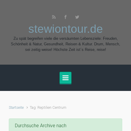
Zum Hauptinhalt springen
stewiontour.de
Zu spät begreifen viele die versäumten Lebensziele: Freuden,
Schönheit & Natur, Gesundheit, Reisen & Kultur. Drum, Mensch,
sei zeitig weise! Höchste Zeit ist´s Reise, reise!
Startseite
Tag: Reptilien Centrum
Durchsuche Archive nach