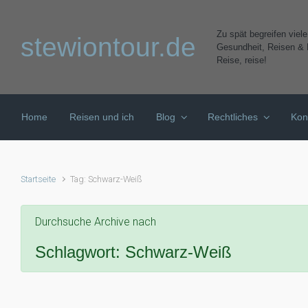
Zum Hauptinhalt springen
Zu spät begreifen viel
stewiontour.de
Gesundheit, Reisen & K
Reise, reise!
Home
Reisen und ich
Blog
Rechtliches
Kon
Startseite
Tag: Schwarz-Weiß
Durchsuche Archive nach
Schlagwort:
Schwarz-Weiß