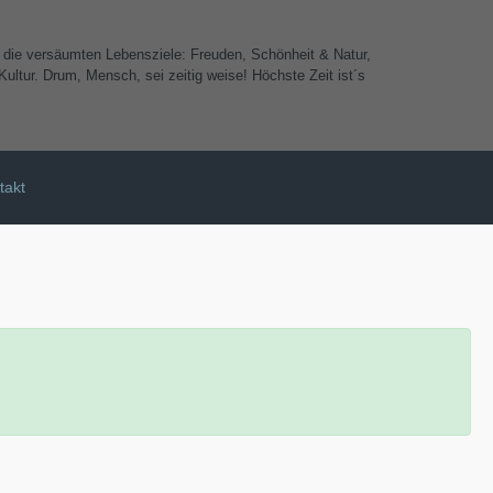
e die versäumten Lebensziele: Freuden, Schönheit & Natur,
ultur. Drum, Mensch, sei zeitig weise! Höchste Zeit ist´s
takt