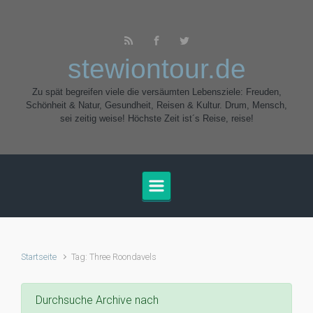
Zum Hauptinhalt springen
stewiontour.de
Zu spät begreifen viele die versäumten Lebensziele: Freuden,
Schönheit & Natur, Gesundheit, Reisen & Kultur. Drum, Mensch,
sei zeitig weise! Höchste Zeit ist´s Reise, reise!
Startseite
Tag: Three Roondavels
Durchsuche Archive nach