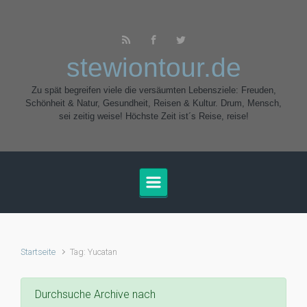
Zum Hauptinhalt springen
stewiontour.de
Zu spät begreifen viele die versäumten Lebensziele: Freuden,
Schönheit & Natur, Gesundheit, Reisen & Kultur. Drum, Mensch,
sei zeitig weise! Höchste Zeit ist´s Reise, reise!
Startseite
Tag: Yucatan
Durchsuche Archive nach