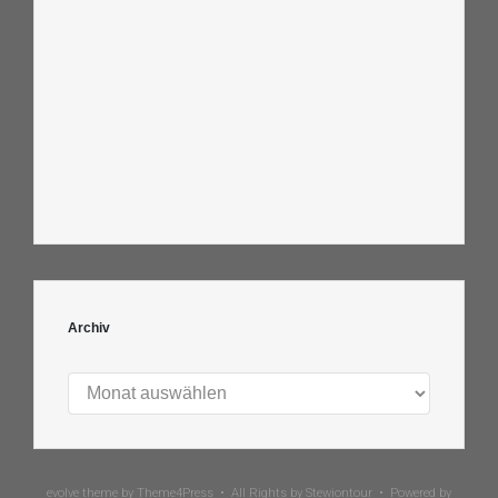
Archiv
Archiv
evolve
theme by Theme4Press • All Rights by
Stewiontour
• Powered by