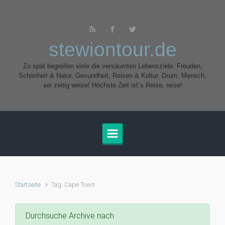
Zum Hauptinhalt springen
stewiontour.de
Zu spät begreifen viele die versäumten Lebensziele: Freuden,
Schönheit & Natur, Gesundheit, Reisen & Kultur. Drum, Mensch,
sei zeitig weise! Höchste Zeit ist´s Reise, reise!
Startseite
Tag: Cape Town
Durchsuche Archive nach