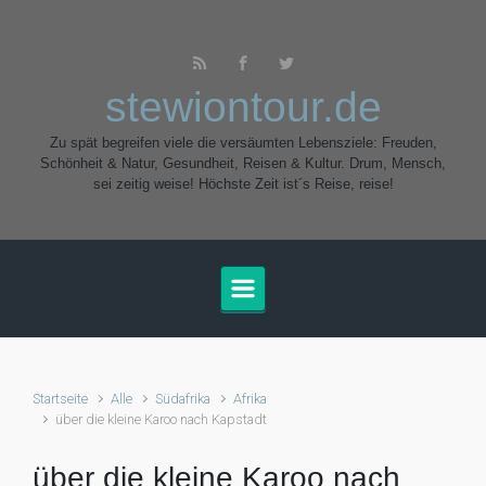
Zum Hauptinhalt springen
stewiontour.de
Zu spät begreifen viele die versäumten Lebensziele: Freuden,
Schönheit & Natur, Gesundheit, Reisen & Kultur. Drum, Mensch,
sei zeitig weise! Höchste Zeit ist´s Reise, reise!
Startseite
Alle
Südafrika
Afrika
über die kleine Karoo nach Kapstadt
über die kleine Karoo nach