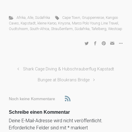
Afrika
,
Alle
,
Südafrika
Cape Town
,
Gruppenreise
,
Kangoo
Caves
,
Kapstadt
,
kleine Karoo
,
Knysna
,
Marco Polo Young Line Travel
,
Oudtshoorn
,
South-Africa
,
Straußenfarm
,
Südafrika
,
Tafelberg
,
Westcap
Shark Cage Diving & Hubschrauberflug Kapstadt
Bungee at Bloukrans Bridge
Noch keine Kommentare
Schreibe einen Kommentar
Deine E-Mail-Adresse wird nicht veröffentlicht.
Erforderliche Felder sind mit
*
markiert